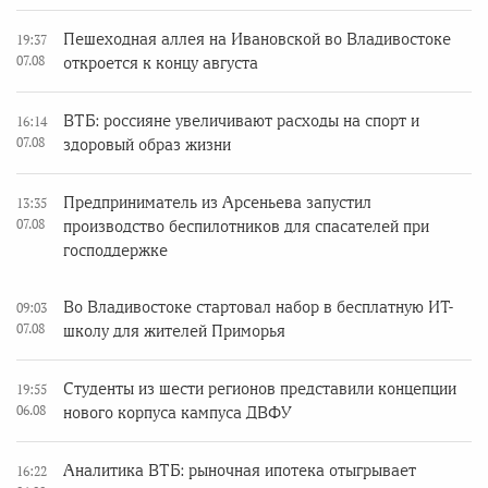
Пешеходная аллея на Ивановской во Владивостоке
19:37
07.08
откроется к концу августа
ВТБ: россияне увеличивают расходы на спорт и
16:14
07.08
здоровый образ жизни
Предприниматель из Арсеньева запустил
13:35
07.08
производство беспилотников для спасателей при
господдержке
Во Владивостоке стартовал набор в бесплатную ИТ-
09:03
07.08
школу для жителей Приморья
Студенты из шести регионов представили концепции
19:55
06.08
нового корпуса кампуса ДВФУ
Аналитика ВТБ: рыночная ипотека отыгрывает
16:22