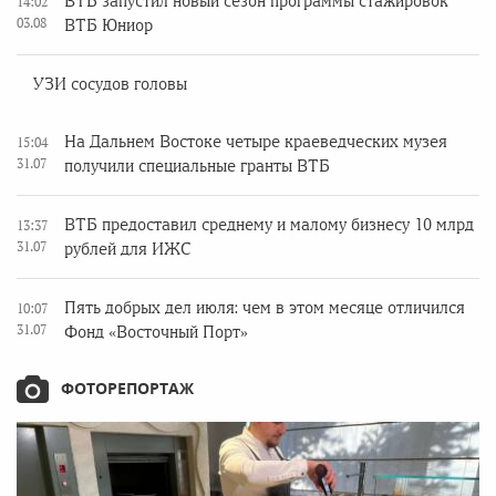
ВТБ запустил новый сезон программы стажировок
14:02
03.08
ВТБ Юниор
УЗИ сосудов головы
На Дальнем Востоке четыре краеведческих музея
15:04
31.07
получили специальные гранты ВТБ
ВТБ предоставил среднему и малому бизнесу 10 млрд
13:37
31.07
рублей для ИЖС
Пять добрых дел июля: чем в этом месяце отличился
10:07
31.07
Фонд «Восточный Порт»
ФОТОРЕПОРТАЖ