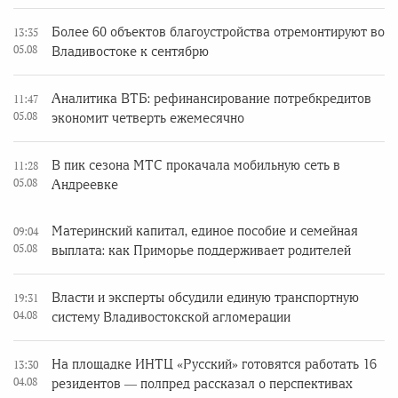
Более 60 объектов благоустройства отремонтируют во
13:35
05.08
Владивостоке к сентябрю
Аналитика ВТБ: рефинансирование потребкредитов
11:47
05.08
экономит четверть ежемесячно
В пик сезона МТС прокачала мобильную сеть в
11:28
05.08
Андреевке
Материнский капитал, единое пособие и семейная
09:04
05.08
выплата: как Приморье поддерживает родителей
Власти и эксперты обсудили единую транспортную
19:31
04.08
систему Владивостокской агломерации
На площадке ИНТЦ «Русский» готовятся работать 16
13:30
04.08
резидентов — полпред рассказал о перспективах