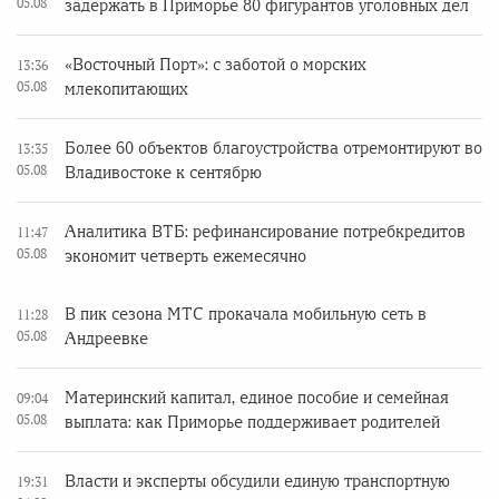
05.08
задержать в Приморье 80 фигурантов уголовных дел
«Восточный Порт»: с заботой о морских
13:36
05.08
млекопитающих
Более 60 объектов благоустройства отремонтируют во
13:35
05.08
Владивостоке к сентябрю
Аналитика ВТБ: рефинансирование потребкредитов
11:47
05.08
экономит четверть ежемесячно
В пик сезона МТС прокачала мобильную сеть в
11:28
05.08
Андреевке
Материнский капитал, единое пособие и семейная
09:04
05.08
выплата: как Приморье поддерживает родителей
Власти и эксперты обсудили единую транспортную
19:31