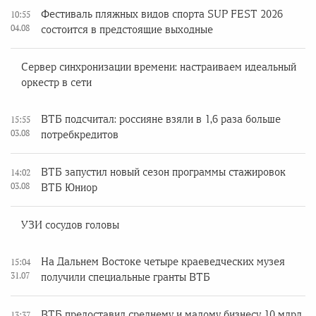
Фестиваль пляжных видов спорта SUP FEST 2026
10:55
04.08
состоится в предстоящие выходные
Сервер синхронизации времени: настраиваем идеальный
оркестр в сети
ВТБ подсчитал: россияне взяли в 1,6 раза больше
15:55
03.08
потребкредитов
ВТБ запустил новый сезон программы стажировок
14:02
03.08
ВТБ Юниор
УЗИ сосудов головы
На Дальнем Востоке четыре краеведческих музея
15:04
31.07
получили специальные гранты ВТБ
ВТБ предоставил среднему и малому бизнесу 10 млрд
13:37