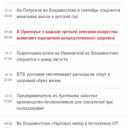
На Патрокле во Владивостоке в сентябре откроются
13:41
08.08
начальная школа и детский сад
В Приморье у каждой третьей девушки-подростка
09:08
08.08
выявляют нарушения репродуктивного здоровья
Пешеходная аллея на Ивановской во Владивостоке
19:37
07.08
откроется к концу августа
ВТБ: россияне увеличивают расходы на спорт и
16:14
07.08
здоровый образ жизни
Предприниматель из Арсеньева запустил
13:35
07.08
производство беспилотников для спасателей при
господдержке
Во Владивостоке стартовал набор в бесплатную ИТ-
09:03