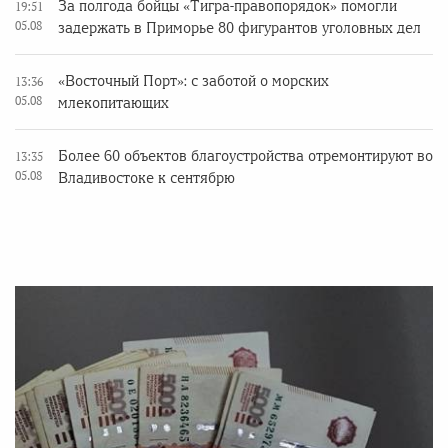
За полгода бойцы «Тигра-правопорядок» помогли
19:51
05.08
задержать в Приморье 80 фигурантов уголовных дел
«Восточный Порт»: с заботой о морских
13:36
05.08
млекопитающих
Более 60 объектов благоустройства отремонтируют во
13:35
05.08
Владивостоке к сентябрю