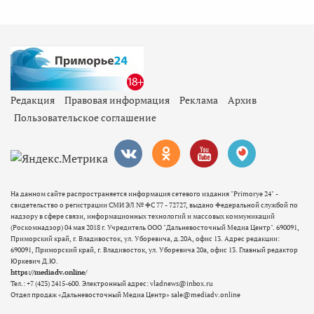
Редакция
Правовая информация
Реклама
Архив
Пользовательское соглашение
На данном сайте распространяется информация сетевого издания "Primorye 24" -
свидетельство о регистрации СМИ ЭЛ № ФС 77 - 72727, выдано Федеральной службой по
надзору в сфере связи, информационных технологий и массовых коммуникаций
(Роскомнадзор) 04 мая 2018 г. Учредитель ООО "Дальневосточный Медиа Центр". 690091,
Приморский край, г. Владивосток, ул. Уборевича, д.20А, офис 13. Адрес редакции:
690091, Приморский край, г. Владивосток, ул. Уборевича 20а, офис 13. Главный редактор
Юркевич Д.Ю.
https://mediadv.online/
Тел.: +7 (423) 2415-600. Электронный адрес: vladnews@inbox.ru
Отдел продаж «Дальневосточный Медиа Центр» sale@mediadv.online