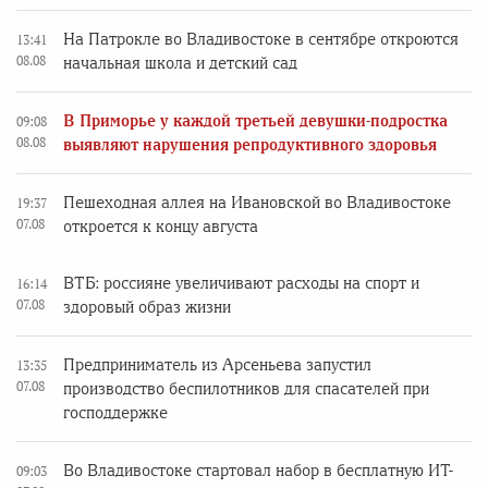
На Патрокле во Владивостоке в сентябре откроются
13:41
08.08
начальная школа и детский сад
В Приморье у каждой третьей девушки-подростка
09:08
08.08
выявляют нарушения репродуктивного здоровья
Пешеходная аллея на Ивановской во Владивостоке
19:37
07.08
откроется к концу августа
ВТБ: россияне увеличивают расходы на спорт и
16:14
07.08
здоровый образ жизни
Предприниматель из Арсеньева запустил
13:35
07.08
производство беспилотников для спасателей при
господдержке
Во Владивостоке стартовал набор в бесплатную ИТ-
09:03