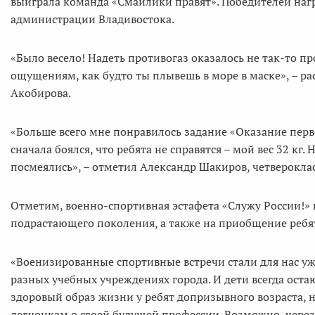
выиграла команда «Смайлики правят». Победителей наг
администрации Владивостока.
«Было весело! Надеть противогаз оказалось не так-то пр
ощущениям, как будто ты плывешь в море в маске», – р
Акобирова.
«Больше всего мне понравилось задание «Оказание перв
сначала боялся, что ребята не справятся – мой вес 32 кг.
посмеялись», – отметил Александр Шакиров, четверокл
Отметим, военно-спортивная эстафета «Служу России!»
подрастающего поколения, а также на приобщение ребя
«Военизированные спортивные встречи стали для нас уж
разных учебных учреждениях города. И дети всегда ост
здоровый образ жизни у ребят допризывного возраста, 
девчонкам о своей будущей профессии. Возможно, через