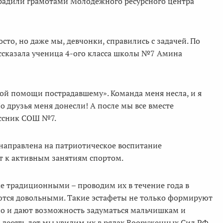
радили грамотами Молодежного ресурсного центра
осто, но даже мы, девчонки, справились с задачей. По
ассказала ученица 4-ого класса школы №7 Амина
ой помощи пострадавшему». Команда меня несла, и я
 Но друзья меня донесли! А после мы все вместе
ассник СОШ №7.
 направлена на патриотическое воспитание
т к активным занятиям спортом.
е традиционными – проводим их в течение года в
аются довольными. Такие эстафеты не только формируют
но и дают возможность задуматься мальчишкам и
 десять лет мы увидим их в рядах Вооруженных Сил РФ