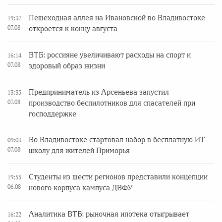
Пешеходная аллея на Ивановской во Владивостоке
19:37
07.08
откроется к концу августа
ВТБ: россияне увеличивают расходы на спорт и
16:14
07.08
здоровый образ жизни
Предприниматель из Арсеньева запустил
13:35
07.08
производство беспилотников для спасателей при
господдержке
Во Владивостоке стартовал набор в бесплатную ИТ-
09:03
07.08
школу для жителей Приморья
Студенты из шести регионов представили концепции
19:55
06.08
нового корпуса кампуса ДВФУ
Аналитика ВТБ: рыночная ипотека отыгрывает
16:22