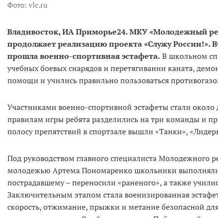
Фото: vlc.ru
Владивосток, ИА Приморье24. МКУ «Молодежный р
продолжает реализацию проекта «Служу России!». В
прошла военно-спортивная эстафета.
В школьном сп
учебных боевых снарядов и перетягивании каната, дем
помощи и учились правильно пользоваться противогазо
Участниками военно-спортивной эстафеты стали около д
правилам игры ребята разделились на три команды и п
полосу препятствий в спортзале вышли «Танки», «Лидер
Под руководством главного специалиста Молодежного ре
молодежью Артема Пономаренко школьники выполняли 
пострадавшему – переносили «раненого», а также учили
Заключительным этапом стала военизированная эстафета
скорость, отжимание, прыжки и метание безопасной для 