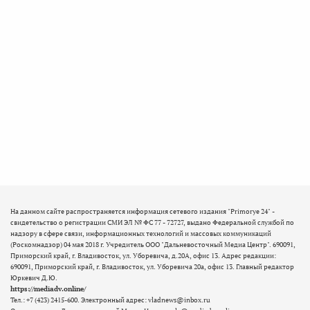
На данном сайте распространяется информация сетевого издания "Primorye 24" -
свидетельство о регистрации СМИ ЭЛ № ФС 77 - 72727, выдано Федеральной службой по
надзору в сфере связи, информационных технологий и массовых коммуникаций
(Роскомнадзор) 04 мая 2018 г. Учредитель ООО "Дальневосточный Медиа Центр". 690091,
Приморский край, г. Владивосток, ул. Уборевича, д.20А, офис 13. Адрес редакции:
690091, Приморский край, г. Владивосток, ул. Уборевича 20а, офис 13. Главный редактор
Юркевич Д.Ю.
https://mediadv.online/
Тел.: +7 (423) 2415-600. Электронный адрес: vladnews@inbox.ru