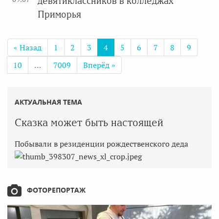
девятиклассников в колледжах
Приморья
« Назад
1
2
3
4
5
6
7
8
9
10
…
7009
Вперёд »
АКТУАЛЬНАЯ ТЕМА
Сказка может быть настоящей
Побывали в резиденции рождественского деда
ФОТОРЕПОРТАЖ