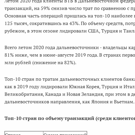
Летом 2020 года клиенты ВТБ в Дальневосточном федера
транзакций, на 59% снизив число трат по сравнению с пр
Основная часть операций пришлась на топ-10 наиболее 
125 тысяч, сократившись на 43%. По объему средств, п
рубежом, в этом сезоне лидировали США, Турция и Таил
Всего летом 2020 года дальневосточники - владельцы ка
81% ниже, чем в июне-августе 2019 года. В странах перв
млн рублей (снижение на 82%).
Топ-10 стран по тратам дальневосточных клиентов банк
как в 2019 году лидировали Южная Корея, Турция и Ит
Великобритания, Канада и Новая Зеландия, при этом в 
дальневосточников направления, как Япония и Вьетнам.
Топ-10 стран по объему транзакций (среди клиентов
Страна
Сумма транзакций