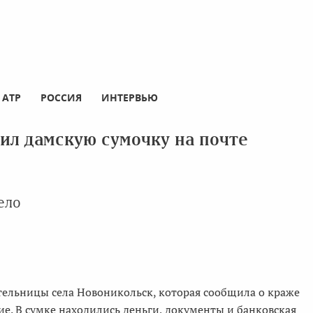
АТР
РОССИЯ
ИНТЕРВЬЮ
тил дамскую сумочку на почте
ело
тельницы села Новоникольск, которая сообщила о краже
е. В сумке находились деньги, документы и банковская