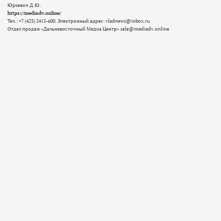
Юркевич Д.Ю.
https://mediadv.online/
Тел.: +7 (423) 2415-600. Электронный адрес: vladnews@inbox.ru
Отдел продаж «Дальневосточный Медиа Центр» sale@mediadv.online