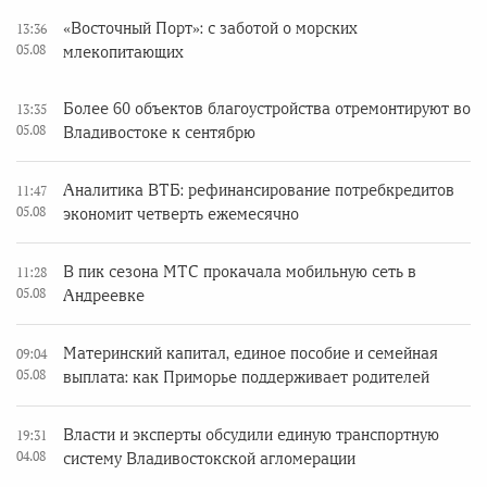
«Восточный Порт»: с заботой о морских
13:36
05.08
млекопитающих
Более 60 объектов благоустройства отремонтируют во
13:35
05.08
Владивостоке к сентябрю
Аналитика ВТБ: рефинансирование потребкредитов
11:47
05.08
экономит четверть ежемесячно
В пик сезона МТС прокачала мобильную сеть в
11:28
05.08
Андреевке
Материнский капитал, единое пособие и семейная
09:04
05.08
выплата: как Приморье поддерживает родителей
Власти и эксперты обсудили единую транспортную
19:31
04.08
систему Владивостокской агломерации