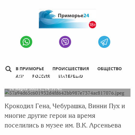
Приморцам покажут, как
создавались легендарные герои
В ПРИМОРЬЕ
ПРОИСШЕСТВИЯ
ОБЩЕСТВО
советских мультиков
АТР
РОССИЯ
ИНТЕРВЬЮ
14 марта 2022 г., 14:51:42
Крокодил Гена, Чебурашка, Винни Пух и
многие другие герои на время
поселились в музее им. В.К. Арсеньева