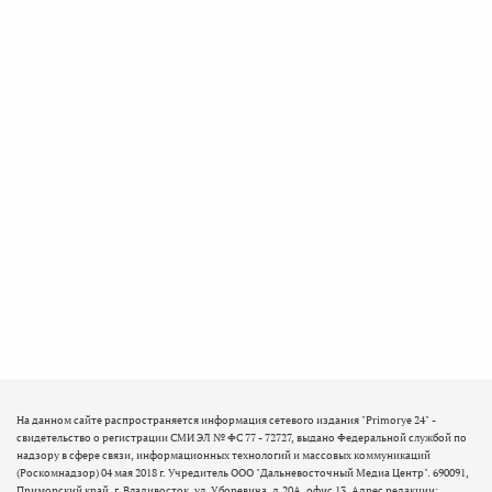
На данном сайте распространяется информация сетевого издания "Primorye 24" -
свидетельство о регистрации СМИ ЭЛ № ФС 77 - 72727, выдано Федеральной службой по
надзору в сфере связи, информационных технологий и массовых коммуникаций
(Роскомнадзор) 04 мая 2018 г. Учредитель ООО "Дальневосточный Медиа Центр". 690091,
Приморский край, г. Владивосток, ул. Уборевича, д.20А, офис 13. Адрес редакции: