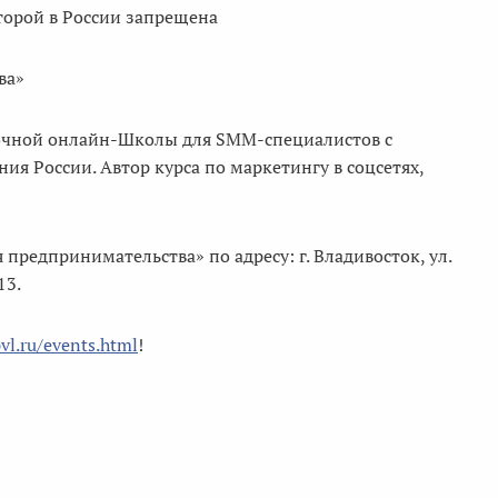
оторой в России запрещена
ва»
точной онлайн-Школы для SMM-cпециалистов с
я России. Автор курса по маркетингу в соцсетях,
редпринимательства» по адресу: г. Владивосток, ул.
13.
pvl.ru/events.html
!