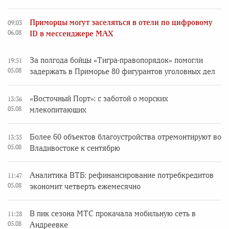
Приморцы могут заселяться в отели по цифровому
09:03
06.08
ID в мессенджере MAX
За полгода бойцы «Тигра-правопорядок» помогли
19:51
05.08
задержать в Приморье 80 фигурантов уголовных дел
«Восточный Порт»: с заботой о морских
13:36
05.08
млекопитающих
Более 60 объектов благоустройства отремонтируют во
13:35
05.08
Владивостоке к сентябрю
Аналитика ВТБ: рефинансирование потребкредитов
11:47
05.08
экономит четверть ежемесячно
В пик сезона МТС прокачала мобильную сеть в
11:28
05.08
Андреевке