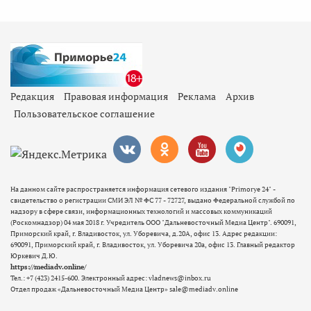
Редакция
Правовая информация
Реклама
Архив
Пользовательское соглашение
На данном сайте распространяется информация сетевого издания "Primorye 24" -
свидетельство о регистрации СМИ ЭЛ № ФС 77 - 72727, выдано Федеральной службой по
надзору в сфере связи, информационных технологий и массовых коммуникаций
(Роскомнадзор) 04 мая 2018 г. Учредитель ООО "Дальневосточный Медиа Центр". 690091,
Приморский край, г. Владивосток, ул. Уборевича, д.20А, офис 13. Адрес редакции:
690091, Приморский край, г. Владивосток, ул. Уборевича 20а, офис 13. Главный редактор
Юркевич Д.Ю.
https://mediadv.online/
Тел.: +7 (423) 2415-600. Электронный адрес: vladnews@inbox.ru
Отдел продаж «Дальневосточный Медиа Центр» sale@mediadv.online