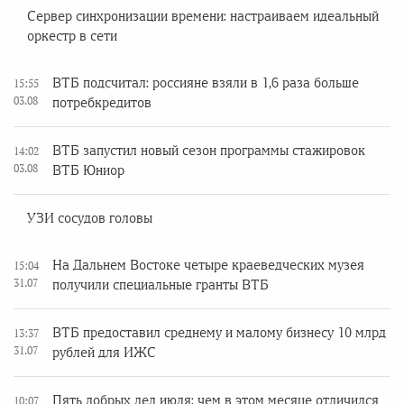
Сервер синхронизации времени: настраиваем идеальный
оркестр в сети
ВТБ подсчитал: россияне взяли в 1,6 раза больше
15:55
03.08
потребкредитов
ВТБ запустил новый сезон программы стажировок
14:02
03.08
ВТБ Юниор
УЗИ сосудов головы
На Дальнем Востоке четыре краеведческих музея
15:04
31.07
получили специальные гранты ВТБ
ВТБ предоставил среднему и малому бизнесу 10 млрд
13:37
31.07
рублей для ИЖС
Пять добрых дел июля: чем в этом месяце отличился
10:07