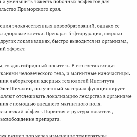
и и уменьшить тяжесть побочных эффектов для
ельство Приморского края.
ения злокачественных новообразований, однако ее
а здоровые клетки. Препарат 5-фторурацил, широко
ругих локализациях, быстро выводится из организма,
кий эффект.
создав гибридный носитель. В его состав входят
анями человеческого тела, и магнитные наночастицы.
дник лаборатории ядерных технологий Института
 Олег Шичалин, полученный материал функционирует
воляют отслеживать локализацию лекарства в организме
ения с помощью внешнего магнитного поля.
тический эффект. Пористая структура носителя,
высвобождение препарата.
руя размер пор через изменение температуры