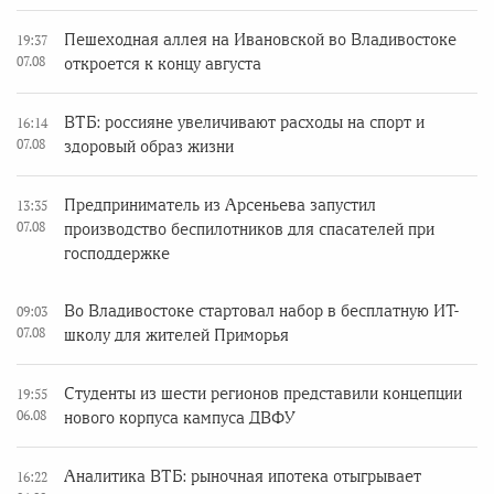
Пешеходная аллея на Ивановской во Владивостоке
19:37
07.08
откроется к концу августа
ВТБ: россияне увеличивают расходы на спорт и
16:14
07.08
здоровый образ жизни
Предприниматель из Арсеньева запустил
13:35
07.08
производство беспилотников для спасателей при
господдержке
Во Владивостоке стартовал набор в бесплатную ИТ-
09:03
07.08
школу для жителей Приморья
Студенты из шести регионов представили концепции
19:55
06.08
нового корпуса кампуса ДВФУ
Аналитика ВТБ: рыночная ипотека отыгрывает
16:22