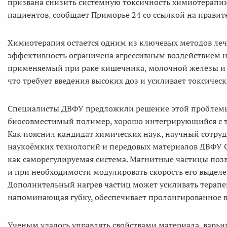
призвана снизить системную токсичность химиотерапи
пациентов, сообщает Приморье 24 со ссылкой на правит
Химиотерапия остается одним из ключевых методов леч
эффективность ограничена агрессивным воздействием н
применяемый при раке кишечника, молочной железы и д
что требует введения высоких доз и усиливает токсичес
Специалисты ДВФУ предложили решение этой проблемы, 
биосовместимый полимер, хорошо интегрирующийся с тк
Как пояснил кандидат химических наук, научный сотру
наукоёмких технологий и передовых материалов ДВФУ
как саморегулируемая система. Магнитные частицы поз
и при необходимости модулировать скорость его выдел
Дополнительный нагрев частиц может усиливать терапев
напоминающая губку, обеспечивает пролонгированное 
Ученым удалось управлять свойствами материала, варьи