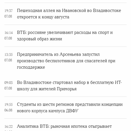
Пешеходная аллея на Ивановской во Владивостоке
19:37
07.08
откроется к концу августа
ВТБ: россияне увеличивают расходы на спорт и
16:14
07.08
здоровый образ жизни
Предприниматель из Арсеньева запустил
13:35
07.08
производство беспилотников для спасателей при
господдержке
Во Владивостоке стартовал набор в бесплатную ИТ-
09:03
07.08
школу для жителей Приморья
Студенты из шести регионов представили концепции
19:55
06.08
нового корпуса кампуса ДВФУ
Аналитика ВТБ: рыночная ипотека отыгрывает
16:22