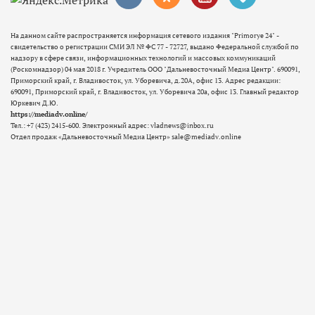
На данном сайте распространяется информация сетевого издания "Primorye 24" -
свидетельство о регистрации СМИ ЭЛ № ФС 77 - 72727, выдано Федеральной службой по
надзору в сфере связи, информационных технологий и массовых коммуникаций
(Роскомнадзор) 04 мая 2018 г. Учредитель ООО "Дальневосточный Медиа Центр". 690091,
Приморский край, г. Владивосток, ул. Уборевича, д.20А, офис 13. Адрес редакции:
690091, Приморский край, г. Владивосток, ул. Уборевича 20а, офис 13. Главный редактор
Юркевич Д.Ю.
https://mediadv.online/
Тел.: +7 (423) 2415-600. Электронный адрес: vladnews@inbox.ru
Отдел продаж «Дальневосточный Медиа Центр» sale@mediadv.online