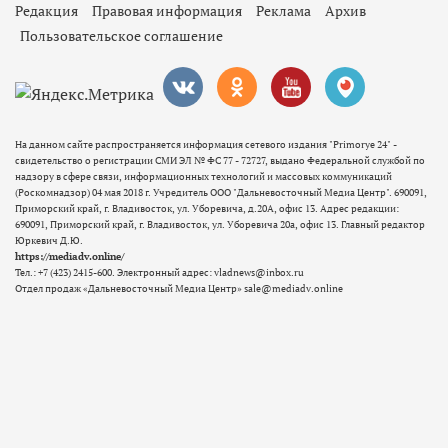
Редакция
Правовая информация
Реклама
Архив
Пользовательское соглашение
На данном сайте распространяется информация сетевого издания "Primorye 24" -
свидетельство о регистрации СМИ ЭЛ № ФС 77 - 72727, выдано Федеральной службой по
надзору в сфере связи, информационных технологий и массовых коммуникаций
(Роскомнадзор) 04 мая 2018 г. Учредитель ООО "Дальневосточный Медиа Центр". 690091,
Приморский край, г. Владивосток, ул. Уборевича, д.20А, офис 13. Адрес редакции:
690091, Приморский край, г. Владивосток, ул. Уборевича 20а, офис 13. Главный редактор
Юркевич Д.Ю.
https://mediadv.online/
Тел.: +7 (423) 2415-600. Электронный адрес: vladnews@inbox.ru
Отдел продаж «Дальневосточный Медиа Центр» sale@mediadv.online