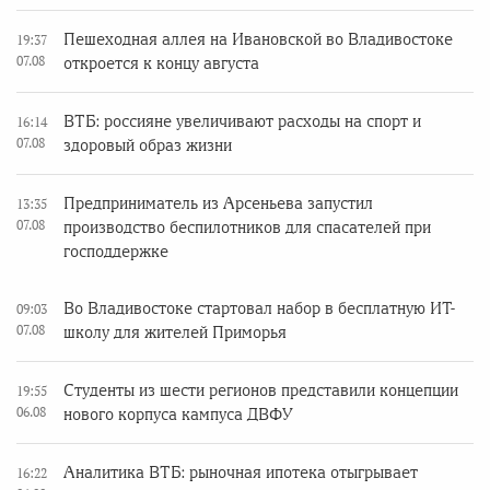
Пешеходная аллея на Ивановской во Владивостоке
19:37
07.08
откроется к концу августа
ВТБ: россияне увеличивают расходы на спорт и
16:14
07.08
здоровый образ жизни
Предприниматель из Арсеньева запустил
13:35
07.08
производство беспилотников для спасателей при
господдержке
Во Владивостоке стартовал набор в бесплатную ИТ-
09:03
07.08
школу для жителей Приморья
Студенты из шести регионов представили концепции
19:55
06.08
нового корпуса кампуса ДВФУ
Аналитика ВТБ: рыночная ипотека отыгрывает
16:22