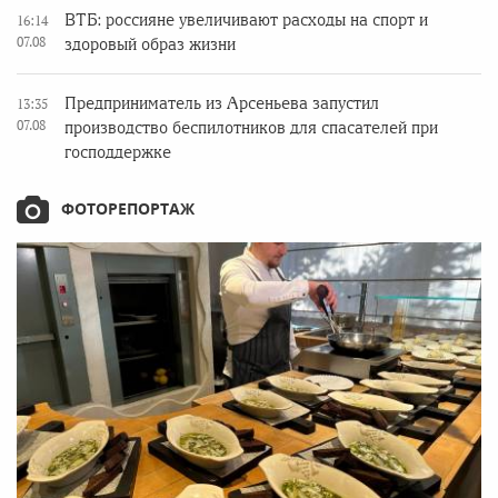
ВТБ: россияне увеличивают расходы на спорт и
16:14
07.08
здоровый образ жизни
Предприниматель из Арсеньева запустил
13:35
07.08
производство беспилотников для спасателей при
господдержке
ФОТОРЕПОРТАЖ