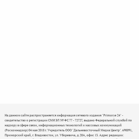
На данном сайте распространяется информация сетевого издания "Primorye 24" -
свидетельство о регистрации СМИ ЭЛ № ФС 77 - 72727, выдано Федеральной службой по
надзору в сфере связи, информационных технологий и массовых коммуникаций
(Роскомнадзор) 04 мая 2018 г. Учредитель ООО "Дальневосточный Медиа Центр". 690091,
Приморский край, г. Владивосток, ул. Уборевича, д.20А, офис 13. Адрес редакции: