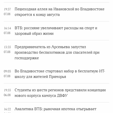
Пешеходная аллея на Ивановской во Владивостоке
19:37
07.08
откроется к концу августа
ВТБ: россияне увеличивают расходы на спорт и
16:14
07.08
здоровый образ жизни
Предприниматель из Арсеньева запустил
13:35
07.08
производство беспилотников для спасателей при
господдержке
Во Владивостоке стартовал набор в бесплатную ИТ-
09:03
07.08
школу для жителей Приморья
Студенты из шести регионов представили концепции
19:55
06.08
нового корпуса кампуса ДВФУ
Аналитика ВТБ: рыночная ипотека отыгрывает
16:22