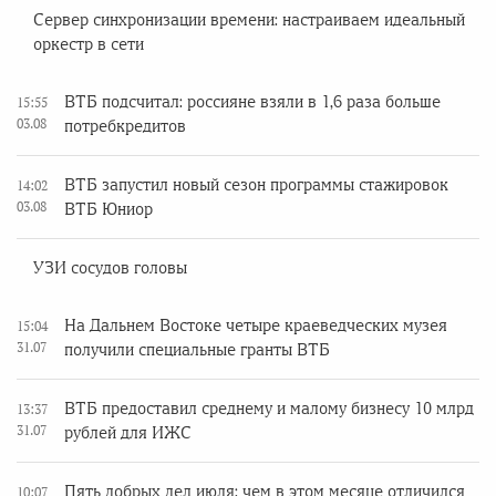
Сервер синхронизации времени: настраиваем идеальный
оркестр в сети
ВТБ подсчитал: россияне взяли в 1,6 раза больше
15:55
03.08
потребкредитов
ВТБ запустил новый сезон программы стажировок
14:02
03.08
ВТБ Юниор
УЗИ сосудов головы
На Дальнем Востоке четыре краеведческих музея
15:04
31.07
получили специальные гранты ВТБ
ВТБ предоставил среднему и малому бизнесу 10 млрд
13:37
31.07
рублей для ИЖС
Пять добрых дел июля: чем в этом месяце отличился
10:07