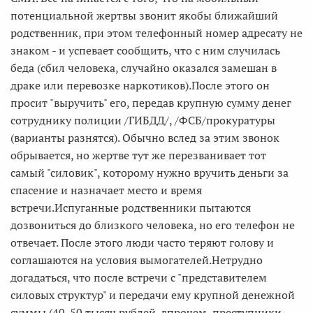
потенциальной жертвы звонит якобы ближайший
родственник, при этом телефонный номер адресату не
знаком - и успевает сообщить, что с ним случилась
беда (сбил человека, случайно оказался замешан в
драке или перевозке наркотиков).После этого он
просит "выручить" его, передав крупную сумму денег
сотруднику полиции /ГИБДД/, /ФСБ/прокуратуры
(варианты разнятся). Обычно вслед за этим звонок
обрывается, но жертве тут же перезванивает тот
самый "силовик", которому нужно вручить деньги за
спасение и назначает место и время
встречи.Испуганные родственники пытаются
дозвониться до близкого человека, но его телефон не
отвечает. После этого люди часто теряют голову и
соглашаются на условия вымогателей.Нетрудно
догадаться, что после встречи с "представителем
силовых структур" и передачи ему крупной денежной
суммы (40-50 тысяч рублей, впрочем, преступники