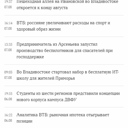
Пешеходная аллея на Ивановской во Владивостоке
19:37
07.08
откроется к концу августа
ВТБ: россияне увеличивают расходы на спорт и
16:14
07.08
здоровый образ жизни
Предприниматель из Арсеньева запустил
13:35
07.08
производство беспилотников для спасателей при
господдержке
Во Владивостоке стартовал набор в бесплатную ИТ-
09:03
07.08
школу для жителей Приморья
Студенты из шести регионов представили концепции
19:55
06.08
нового корпуса кампуса ДВФУ
Аналитика ВТБ: рыночная ипотека отыгрывает
16:22
06.08
позиции