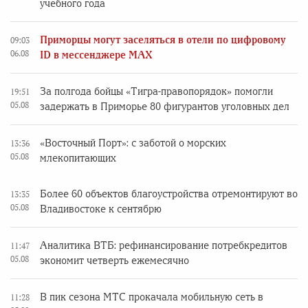
учебного года
Приморцы могут заселяться в отели по цифровому
09:03
06.08
ID в мессенджере MAX
За полгода бойцы «Тигра-правопорядок» помогли
19:51
05.08
задержать в Приморье 80 фигурантов уголовных дел
«Восточный Порт»: с заботой о морских
13:36
05.08
млекопитающих
Более 60 объектов благоустройства отремонтируют во
13:35
05.08
Владивостоке к сентябрю
Аналитика ВТБ: рефинансирование потребкредитов
11:47
05.08
экономит четверть ежемесячно
В пик сезона МТС прокачала мобильную сеть в
11:28