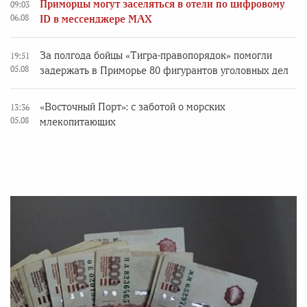
Приморцы могут заселяться в отели по цифровому
09:03
06.08
ID в мессенджере MAX
За полгода бойцы «Тигра-правопорядок» помогли
19:51
05.08
задержать в Приморье 80 фигурантов уголовных дел
«Восточный Порт»: с заботой о морских
13:36
05.08
млекопитающих