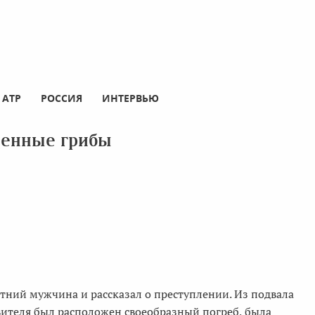
АТР
РОССИЯ
ИНТЕРВЬЮ
денные грибы
етний мужчина и рассказал о преступлении. Из подвала
явителя был расположен своеобразный погреб, была