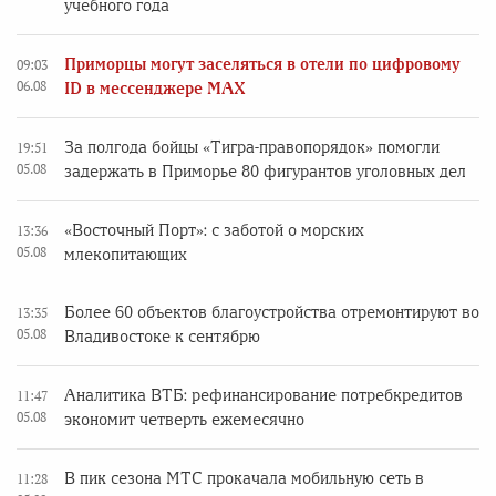
учебного года
Приморцы могут заселяться в отели по цифровому
09:03
06.08
ID в мессенджере MAX
За полгода бойцы «Тигра-правопорядок» помогли
19:51
05.08
задержать в Приморье 80 фигурантов уголовных дел
«Восточный Порт»: с заботой о морских
13:36
05.08
млекопитающих
Более 60 объектов благоустройства отремонтируют во
13:35
05.08
Владивостоке к сентябрю
Аналитика ВТБ: рефинансирование потребкредитов
11:47
05.08
экономит четверть ежемесячно
В пик сезона МТС прокачала мобильную сеть в
11:28