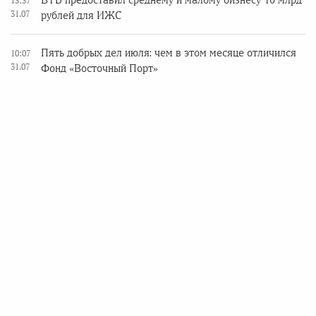
ВТБ предоставил среднему и малому бизнесу 10 млрд
13:37
31.07
рублей для ИЖС
Пять добрых дел июля: чем в этом месяце отличился
10:07
31.07
Фонд «Восточный Порт»