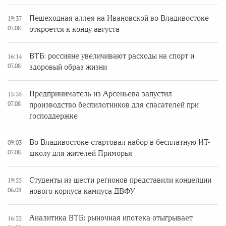
Пешеходная аллея на Ивановской во Владивостоке
19:37
07.08
откроется к концу августа
ВТБ: россияне увеличивают расходы на спорт и
16:14
07.08
здоровый образ жизни
Предприниматель из Арсеньева запустил
13:35
07.08
производство беспилотников для спасателей при
господдержке
Во Владивостоке стартовал набор в бесплатную ИТ-
09:03
07.08
школу для жителей Приморья
Студенты из шести регионов представили концепции
19:55
06.08
нового корпуса кампуса ДВФУ
Аналитика ВТБ: рыночная ипотека отыгрывает
16:22