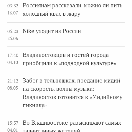
Россиянам рассказали, можно ли пить
03:32
16.07
холодный квас в жару
Nike уходит из России
05:23
25.06
Владивостокцев и гостей города
17:40
04.10
приобщили к «подводной культуре»
Забег в тельняшках, поедание мидий
21:12
08.05
на скорость, волны музыки:
Владивосток готовится к «Мидийному
пикнику»
Во Владивостоке разыскивают самых
15:37
04.01
талантливых жителей