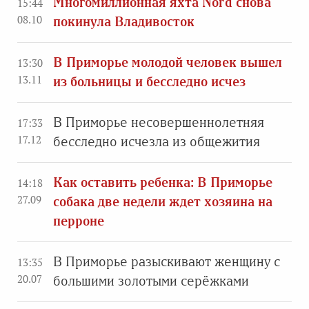
Многомиллионная яхта Nord снова
15:44
08.10
покинула Владивосток
В Приморье молодой человек вышел
13:30
13.11
из больницы и бесследно исчез
В Приморье несовершеннолетняя
17:33
17.12
бесследно исчезла из общежития
Как оставить ребенка: В Приморье
14:18
27.09
собака две недели ждет хозяина на
перроне
В Приморье разыскивают женщину с
13:35
20.07
большими золотыми серёжками