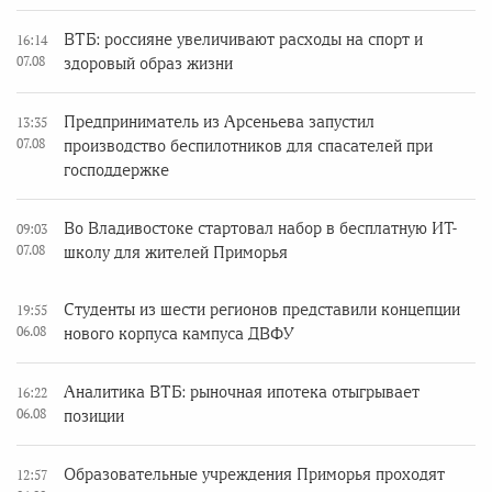
ВТБ: россияне увеличивают расходы на спорт и
16:14
07.08
здоровый образ жизни
Предприниматель из Арсеньева запустил
13:35
07.08
производство беспилотников для спасателей при
господдержке
Во Владивостоке стартовал набор в бесплатную ИТ-
09:03
07.08
школу для жителей Приморья
Студенты из шести регионов представили концепции
19:55
06.08
нового корпуса кампуса ДВФУ
Аналитика ВТБ: рыночная ипотека отыгрывает
16:22
06.08
позиции
Образовательные учреждения Приморья проходят
12:57