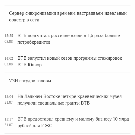
Сервер синхронизации времени: настраиваем идеальный
оркестр в сети
ВТБ подсчитал: россияне взяли в 1,6 раза больше
15:55
03.08
потребкредитов
ВТБ запустил новый сезон программы стажировок
14:02
03.08
ВТБ Юниор
УЗИ сосудов головы
На Дальнем Востоке четыре краеведческих музея
15:04
31.07
получили специальные гранты ВТБ
ВТБ предоставил среднему и малому бизнесу 10 млрд
13:37
31.07
рублей для ИЖС