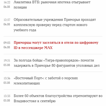
Аналитика ВТБ: рыночная ипотека отыгрывает
16:22
06.08
позиции
Образовательные учреждения Приморья проходят
12:57
06.08
комплексную проверку перед стартом нового
учебного года
Приморцы могут заселяться в отели по цифровому
09:03
06.08
ID в мессенджере MAX
За полгода бойцы «Тигра-правопорядок» помогли
19:51
05.08
задержать в Приморье 80 фигурантов уголовных дел
«Восточный Порт»: с заботой о морских
13:36
05.08
млекопитающих
Более 60 объектов благоустройства отремонтируют во
13:35
05.08
Владивостоке к сентябрю