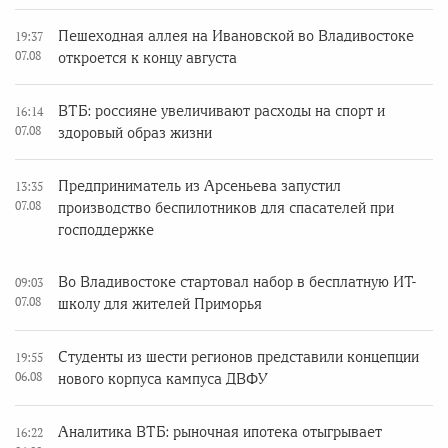
Пешеходная аллея на Ивановской во Владивостоке
19:37
07.08
откроется к концу августа
ВТБ: россияне увеличивают расходы на спорт и
16:14
07.08
здоровый образ жизни
Предприниматель из Арсеньева запустил
13:35
07.08
производство беспилотников для спасателей при
господдержке
Во Владивостоке стартовал набор в бесплатную ИТ-
09:03
07.08
школу для жителей Приморья
Студенты из шести регионов представили концепции
19:55
06.08
нового корпуса кампуса ДВФУ
Аналитика ВТБ: рыночная ипотека отыгрывает
16:22