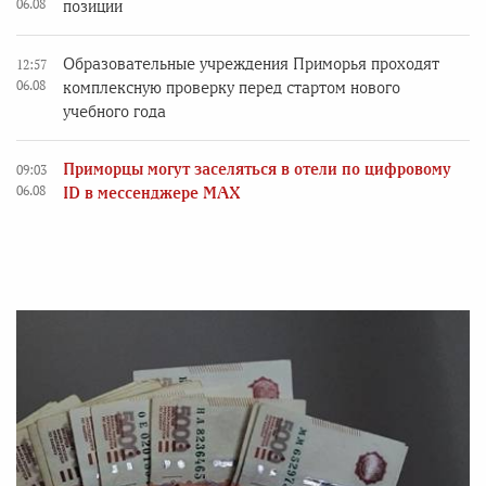
06.08
позиции
Образовательные учреждения Приморья проходят
12:57
06.08
комплексную проверку перед стартом нового
учебного года
Приморцы могут заселяться в отели по цифровому
09:03
06.08
ID в мессенджере MAX