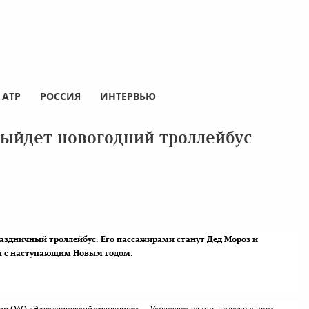
АТР
РОССИЯ
ИНТЕРВЬЮ
выйдет новогодний троллейбус
раздничный троллейбус. Его пассажирами станут Дед Мороз и
цы с наступающим Новым годом.
тор ОАО «Электрический транспорт». -
Украшаем салон, а также дарим