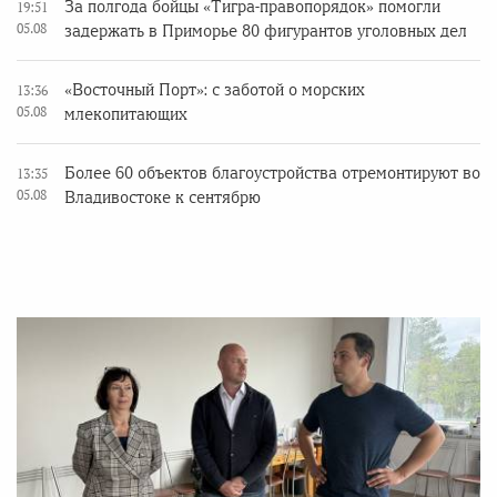
За полгода бойцы «Тигра-правопорядок» помогли
19:51
05.08
задержать в Приморье 80 фигурантов уголовных дел
«Восточный Порт»: с заботой о морских
13:36
05.08
млекопитающих
Более 60 объектов благоустройства отремонтируют во
13:35
05.08
Владивостоке к сентябрю