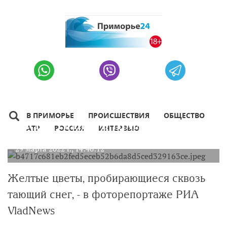
Первые подснежники
В ПРИМОРЬЕ
ПРОИСШЕСТВИЯ
ОБЩЕСТВО
распустились в Приморье
АТР
РОССИЯ
ИНТЕРВЬЮ
29 марта 2022 г., 14:46:12
Желтые цветы, пробирающиеся сквозь
тающий снег, - в фоторепортаже РИА
VladNews