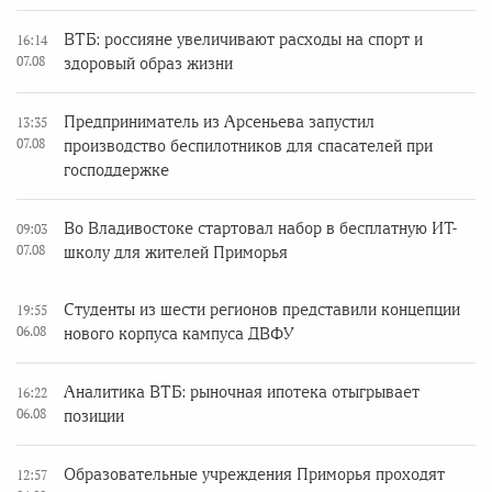
ВТБ: россияне увеличивают расходы на спорт и
16:14
07.08
здоровый образ жизни
Предприниматель из Арсеньева запустил
13:35
07.08
производство беспилотников для спасателей при
господдержке
Во Владивостоке стартовал набор в бесплатную ИТ-
09:03
07.08
школу для жителей Приморья
Студенты из шести регионов представили концепции
19:55
06.08
нового корпуса кампуса ДВФУ
Аналитика ВТБ: рыночная ипотека отыгрывает
16:22
06.08
позиции
Образовательные учреждения Приморья проходят
12:57