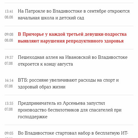
На Патрокле во Владивостоке в сентябре откроются
13:41
08.08
начальная школа и детский сад
В Приморье у каждой третьей девушки-подростка
09:08
08.08
выявляют нарушения репродуктивного здоровья
Пешеходная аллея на Ивановской во Владивостоке
19:37
07.08
откроется к концу августа
ВТБ: россияне увеличивают расходы на спорт и
16:14
07.08
здоровый образ жизни
Предприниматель из Арсеньева запустил
13:35
07.08
производство беспилотников для спасателей при
господдержке
Во Владивостоке стартовал набор в бесплатную ИТ-
09:03