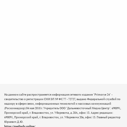
На данном сайте распространяется информация сетевого издания "Primorye 24" -
свидетельство о регистрации СМИ ЭЛ № ФС 77 - 72727, выдано Федеральной службой по
надзору в сфере связи, информационных технологий и массовых коммуникаций
(Роскомнадзор) 04 мая 2018 г. Учредитель ООО "Дальневосточный Медиа Центр". 690091,
Приморский край, г. Владивосток, ул. Уборевича, д.20А, офис 13. Адрес редакции:
690091, Приморский край, г. Владивосток, ул. Уборевича 20а, офис 13. Главный редактор
Юркевич Д.Ю.
https://mediadv.online/