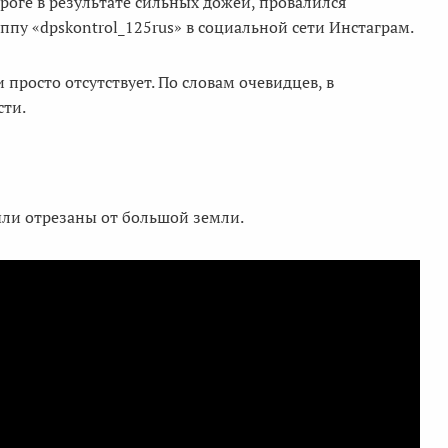
ороге в результате сильных дожей, провалился
пу «dpskontrol_125rus» в социальной сети Инстаграм.
и просто отсутствует. По словам очевидцев, в
сти.
ыли отрезаны от большой земли.