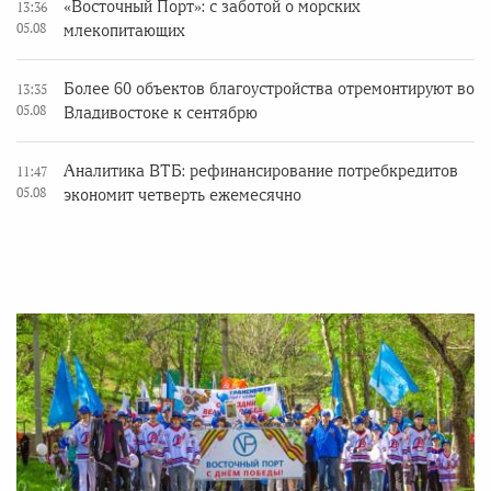
«Восточный Порт»: с заботой о морских
13:36
05.08
млекопитающих
Более 60 объектов благоустройства отремонтируют во
13:35
05.08
Владивостоке к сентябрю
Аналитика ВТБ: рефинансирование потребкредитов
11:47
05.08
экономит четверть ежемесячно