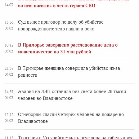
14.03
во имя памяти» в честь героев СВО
Суд вынес приговор по делу об убийстве
13:36
06.02
новорожденного: тело нашли в реке
В Приморье завершено расследование дела о
10:12
05.02
мошенничестве на 31 млн рублей
В Приморье женщина совершила убийство из-за
22:57
04.02
ревности
Авария на ЛЭП оставила без света более 28 тысяч
14:59
04.02
человек во Владивостоке
Огнеборцы спасли четырех человек на пожаре во
12:12
04.02
Владивостоке
Трагедия в Уссурийске: мать осуждена за гибель двух
11:13