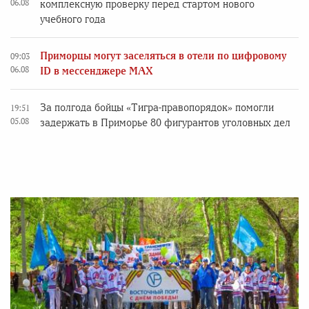
06.08
комплексную проверку перед стартом нового
учебного года
Приморцы могут заселяться в отели по цифровому
09:03
06.08
ID в мессенджере MAX
За полгода бойцы «Тигра-правопорядок» помогли
19:51
05.08
задержать в Приморье 80 фигурантов уголовных дел