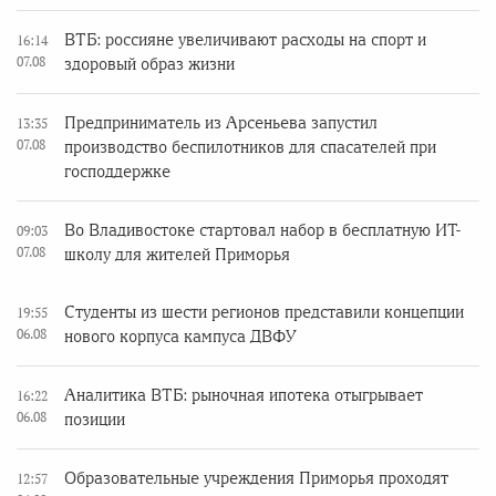
ВТБ: россияне увеличивают расходы на спорт и
16:14
07.08
здоровый образ жизни
Предприниматель из Арсеньева запустил
13:35
07.08
производство беспилотников для спасателей при
господдержке
Во Владивостоке стартовал набор в бесплатную ИТ-
09:03
07.08
школу для жителей Приморья
Студенты из шести регионов представили концепции
19:55
06.08
нового корпуса кампуса ДВФУ
Аналитика ВТБ: рыночная ипотека отыгрывает
16:22
06.08
позиции
Образовательные учреждения Приморья проходят
12:57