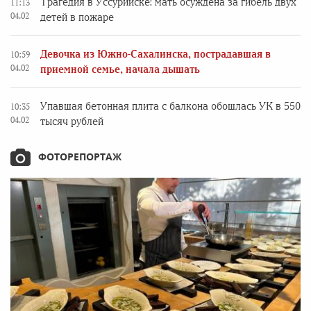
Трагедия в Уссурийске: мать осуждена за гибель двух
11:13
04.02
детей в пожаре
Девочка из Южно-Сахалинска, пострадавшая в
10:59
04.02
приемной семье, начала дышать
Упавшая бетонная плита с балкона обошлась УК в 550
10:35
04.02
тысяч рублей
ФОТОРЕПОРТАЖ