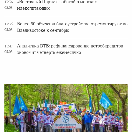
«Восточный Порт»: с заботой о морских
13:36
05.08
млекопитающих
Более 60 объектов благоустройства отремонтируют во
13:35
05.08
Владивостоке к сентябрю
Аналитика ВТБ: рефинансирование потребкредитов
11:47
05.08
экономит четверть ежемесячно