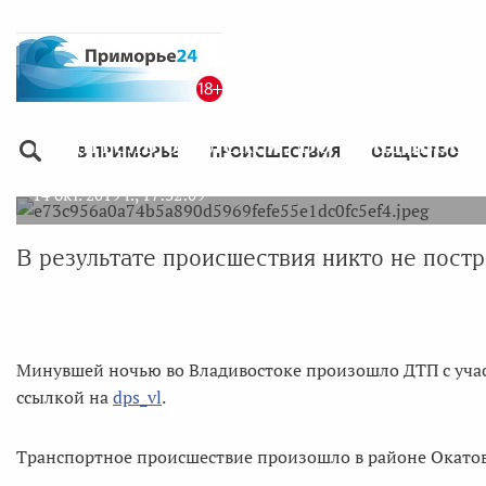
Водитель отвлёкся: Во Владивос
В ПРИМОРЬЕ
ПРОИСШЕСТВИЯ
ОБЩЕСТВО
14 окт. 2019 г., 17:32:09
В результате происшествия никто не постр
Минувшей ночью во Владивостоке произошло ДТП с учас
ссылкой на
dps_vl
.
Транспортное происшествие произошло в районе Окатова