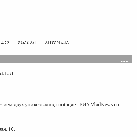
токе ночью произошло ДТП
АТР
РОССИЯ
ИНТЕРВЬЮ
адал
тием двух универсалов, сообщает РИА VladNews со
я, 10.