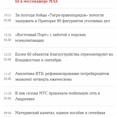
ID в мессенджере MAX
За полгода бойцы «Тигра-правопорядок» помогли
19:51
05.08
задержать в Приморье 80 фигурантов уголовных дел
«Восточный Порт»: с заботой о морских
13:36
05.08
млекопитающих
Более 60 объектов благоустройства отремонтируют во
13:35
05.08
Владивостоке к сентябрю
Аналитика ВТБ: рефинансирование потребкредитов
11:47
05.08
экономит четверть ежемесячно
В пик сезона МТС прокачала мобильную сеть в
11:28
05.08
Андреевке
Материнский капитал, единое пособие и семейная
09:04