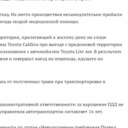
шеход. На место происшествия незамедлительно прибыли
ригада скорой медицинской помощи.
ерритории, прилегающей к жилому дому на улице
ы Toyota Caldina при выезде с придомовой территории
лкновение с автомобилем Toyota Lite Ace. В результате
ия и совершил наезд на пешехода, идущего по
ась от полученных травм при транспортировке в
административной ответственности за нарушение ПДД не
управления автотранспортом составляет 16 лет.
нности по статье «Невыполнение требования Правил