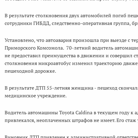
В результате столкновения двух автомобилей погиб пе
сотрудники ГИБДД, следственно-оперативная группа, б
Установлено, что автоавария произошла при выезде с т
Приморского Комсомола. 70-летний водитель автомашин
не предоставил преимущества в движении и совершил сто
столкновения микроавтобус изменил траекторию движен
пешеходной дорожке.
В результате ДТП 55-летняя женщина - пешеход скончал
медицинское учреждение.
Водитель автомашины Toyota Caldina в текущем году к 
привлекался, неоплаченных штрафов не имеет. Его стаж 
Виновник ДТП привлечен к административной ответстве