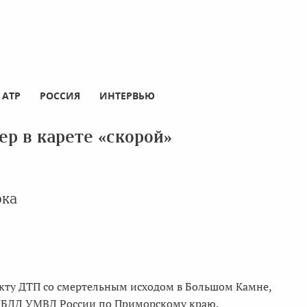
АТР
РОССИЯ
ИНТЕРВЬЮ
р в карете «скорой»
рка
кту ДТП со смертельным исходом в Большом Камне,
ГИБДД УМВД России по Приморскому краю.